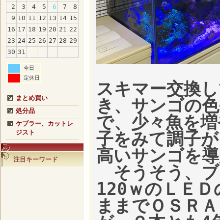
2
3
4
5
6
7
8
9
10
11
12
13
14
15
16
17
18
19
20
21
22
23
24
25
26
27
28
29
30
31
今日
定休日
スキマー交換し
まとめ買い
き、サンゴの色
処分品
で、少々魚を増
ケブラー、カットレ
ジスト
子をみて調子が
高いサンゴを導
注目キーワード
そうそう、ブ
120ｗのＬＥ
ままでＯＳＲＡ