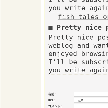
you write agai
fish tales o
■ Pretty nice
Pretty nice po
weblog and wan
enjoyed browsi
I’ll be subscr
you write agai
名前:
URL:
コメント: