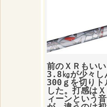
前のＸＲもいい
3.8㎏が少々
300ｇを切り
した。打感はＸ
ィーンという音
が、違うのは初