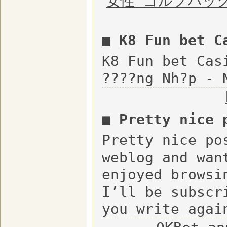
女性 ゴルフバッ
■ K8 Fun bet 
K8 Fun bet Cas
????ng Nh?p - 
■ Pretty nice
Pretty nice po
weblog and wan
enjoyed browsi
I’ll be subscr
you write agai