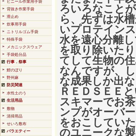
ビニール作業用手袋
ろいろなことが
背抜き作業手袋
ら、先ずは水槽
滑止め
炊事用手袋
いプロテインス
ニトリルゴム手袋
水を遠心分離し
特殊手袋
を取り除いたり
メカニックスウェア
手袋処分品
てして生物の住
行事．祭事
なんですが、し
鯉のぼり
な成果しか出な
野州麻
防災関連
ＲＥＤＳＥＥと
水性土のう
スキマーでお茶
生活用品
ンプがオーバー
敷物
清掃用品
をおこしていた
せいろ敷布
のユニークな製
バラエティー