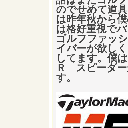
のでせめて道具
は昨年秋から僕
は格好重視でパ
ゴルフファッシ
イバーが欲しく
してます。僕は
Ｒ スピーダー
す。