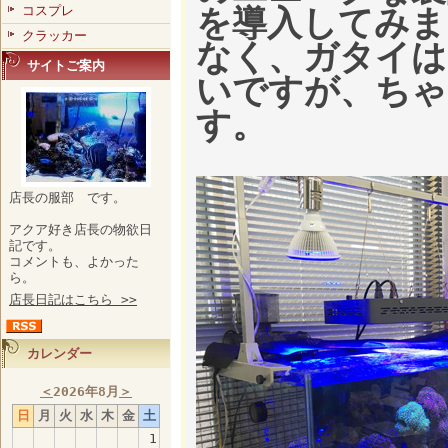
コスプレ
を導入してみま
クラッカー
なく、ガタイは
サイトご案内
いですが、ちゃ
す。
店長の服部 です。
アクア好き店長の物欲日
記です。
コメントも、よかった
ら。
店長日記はこちら >>
カレンダー
＜
2026年8月
＞
日
月
火
水
木
金
土
1