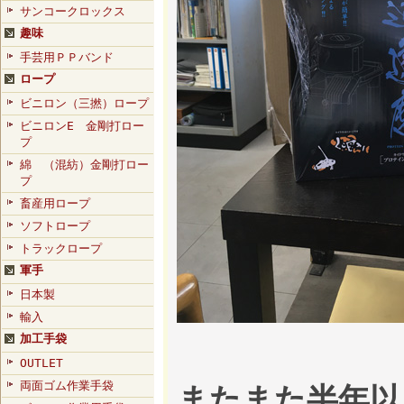
サンコークロックス
趣味
手芸用ＰＰバンド
ロープ
ビニロン（三撚）ロープ
ビニロンE 金剛打ロー
プ
綿 （混紡）金剛打ロー
プ
畜産用ロープ
ソフトロープ
トラックロープ
軍手
日本製
輸入
加工手袋
OUTLET
両面ゴム作業手袋
またまた半年以