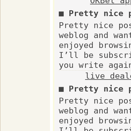
OKBet ap
■ Pretty nice
Pretty nice po
weblog and wan
enjoyed browsi
I’ll be subscr
you write agai
live deal
■ Pretty nice
Pretty nice po
weblog and wan
enjoyed browsi
I’ll be subscr