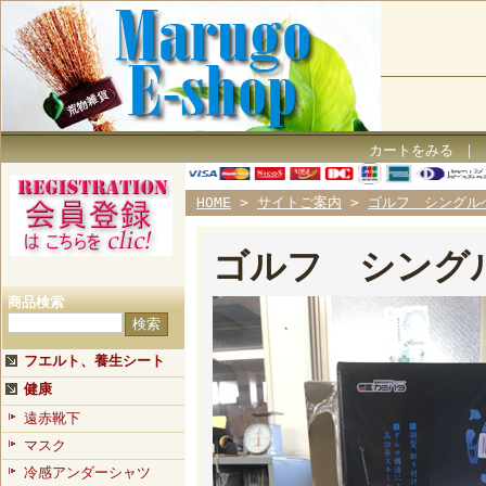
カートをみる
｜
HOME
>
サイトご案内
>
ゴルフ シングル
ゴルフ シング
商品検索
フエルト、養生シート
健康
遠赤靴下
マスク
冷感アンダーシャツ