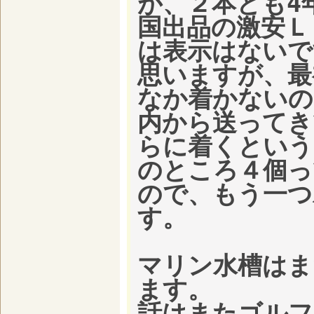
が、２本とも4
国出品の激安Ｌ
は表示はないで
思いますが、最
なか着かないの
内から送ってき
らに着くという
のところ４個っ
ので、もう一つ
す。
マリン水槽はま
ます。
話はまたゴルフ