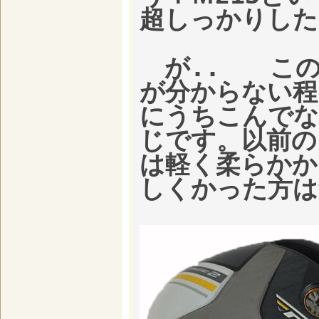
超しっかりした
が.. この
が分からない程
にうちこんでな
じです。以前の
は軽く柔らかか
しくかった方は