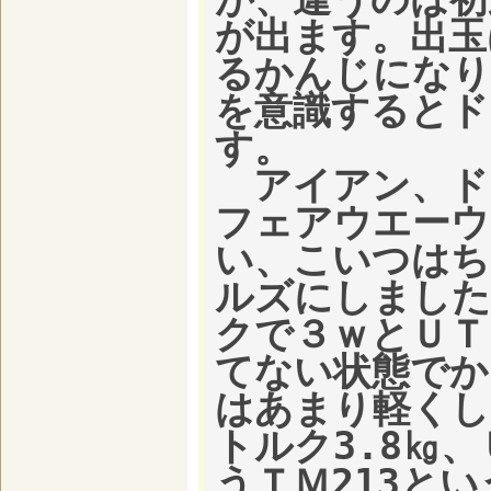
が出ます。出玉
るかんじになり
を意識するとド
す。
アイアン、ド
フェアウエーウ
い、こいつはち
ルズにしました
クで３ｗとＵＴ
てない状態でか
はあまり軽くし
トルク3.8㎏、
うＴＭ213と