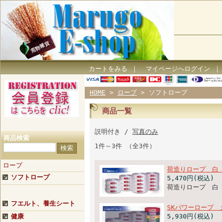
カートをみる
｜
マイページへログイン
HOME
>
ロープ
> ソフトロープ
商品一覧
説明付き /
写真のみ
商品検索
1件～3件 （全3件）
ロープ
荷造りロープ 白
ソフトロープ
5,470円(税込)
荷造りロープ 白
フエルト、養生シート
SKパワーロープ 
健康
5,930円(税込)