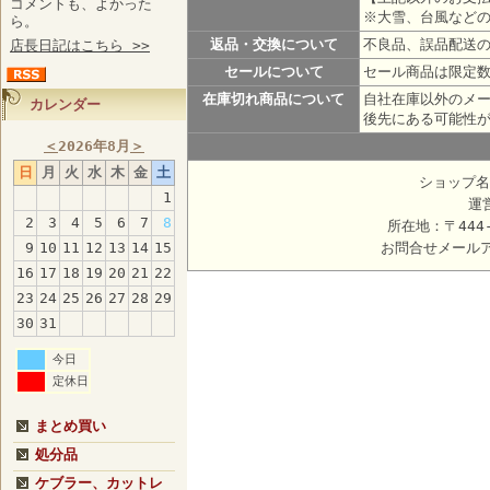
コメントも、よかった
※大雪、台風など
ら。
返品・交換について
不良品、誤品配送
店長日記はこちら >>
セールについて
セール商品は限定
在庫切れ商品について
自社在庫以外のメ
カレンダー
後先にある可能性
＜
2026年8月
＞
日
月
火
水
木
金
土
ショップ名
1
運
2
3
4
5
6
7
8
所在地：〒444
9
10
11
12
13
14
15
お問合せメール
16
17
18
19
20
21
22
23
24
25
26
27
28
29
30
31
今日
定休日
まとめ買い
処分品
ケブラー、カットレ