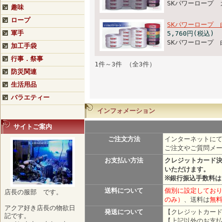
SKパワーロープ 
趣味
ロープ
SKパワーロープ 
軍手
5,760円(税込)
SKパワーロープ 
加工手袋
行事．祭事
1件～3件 （全3件）
防災関連
生活用品
バラエティー
インフォメーション
サイトご案内
ご注文方法
インターネットにて
ご注文やご質問メ
お支払い方法
クレジットカード
いただけます。
※銀行振込手数料
送料について
個別に設定しており
店長の服部 です。
のみ）
、送料は
無
アクア好き店長の物欲日
発送について
【クレジットカード
記です。
【上記以外のお支払