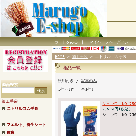
カートをみる
｜
マイページへログイン
HOME
>
加工手袋
> ニトリルゴム手袋
商品一覧
説明付き /
写真のみ
商品検索
1件～1件 （全1件）
加工手袋
ショウワ NO.7
ニトリルゴム手袋
2,974円(税込)
ショウワ NO.7
フエルト、養生シート
健康