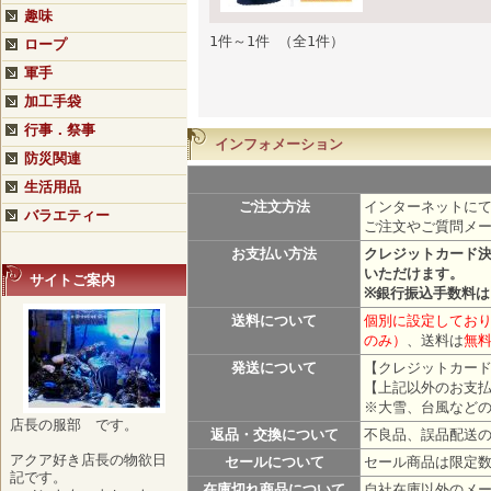
趣味
1件～1件 （全1件）
ロープ
軍手
加工手袋
行事．祭事
インフォメーション
防災関連
生活用品
ご注文方法
インターネットにて
バラエティー
ご注文やご質問メ
お支払い方法
クレジットカード
いただけます。
サイトご案内
※銀行振込手数料
送料について
個別に設定しており
のみ）
、送料は
無
発送について
【クレジットカード
【上記以外のお支払
※大雪、台風など
店長の服部 です。
返品・交換について
不良品、誤品配送
アクア好き店長の物欲日
セールについて
セール商品は限定
記です。
在庫切れ商品について
自社在庫以外のメ