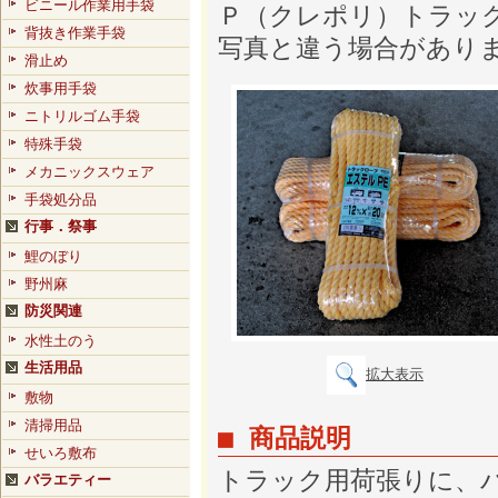
ビニール作業用手袋
Ｐ（クレポリ）トラッ
背抜き作業手袋
写真と違う場合があり
滑止め
炊事用手袋
ニトリルゴム手袋
特殊手袋
メカニックスウェア
手袋処分品
行事．祭事
鯉のぼり
野州麻
防災関連
水性土のう
生活用品
拡大表示
敷物
清掃用品
■ 商品説明
せいろ敷布
トラック用荷張りに、
バラエティー