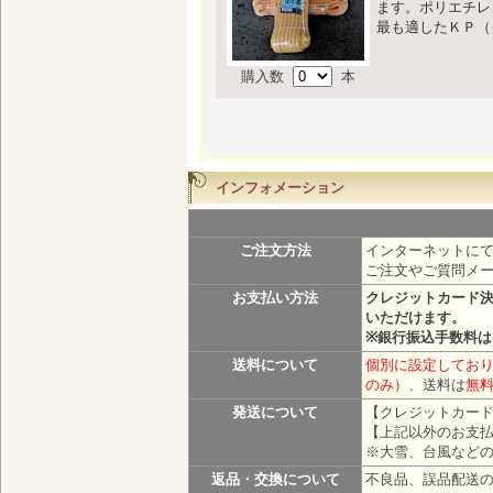
ます。ポリエチレ
最も適したＫＰ（
購入数
本
インフォメーション
ご注文方法
インターネットにて
ご注文やご質問メ
お支払い方法
クレジットカード
いただけます。
※銀行振込手数料
送料について
個別に設定しており
のみ）
、送料は
無
発送について
【クレジットカード
【上記以外のお支払
※大雪、台風など
返品・交換について
不良品、誤品配送