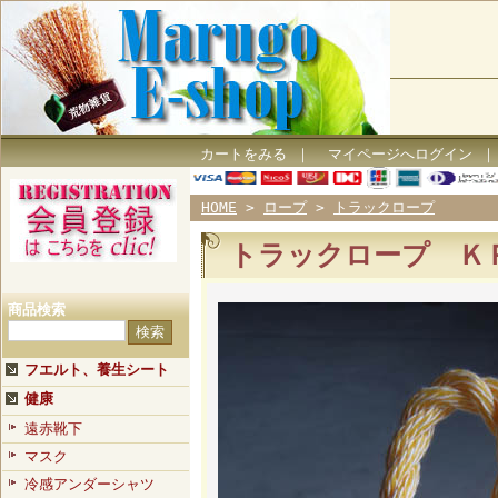
カートをみる
｜
マイページへログイン
HOME
>
ロープ
>
トラックロープ
トラックロープ Ｋ
商品検索
フエルト、養生シート
健康
遠赤靴下
マスク
冷感アンダーシャツ