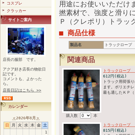
用途にお使いいただけ
コスプレ
クラッカー
撚素材で、強度と滑り
サイトご案内
Ｐ（クレポリ）トラッ
■ 商品仕様
製品名
トラックロープ
関連商品
店長の服部 です。
アクア好き店長の物欲日
トラックロープ 
記です。
612円(税込)
コメントも、よかった
トラック用荷張り
ら。
ます。ポリエチレ
店長日記はこちら >>
最も適したＫＰ（
カレンダー
購入数
本
＜
2026年8月
＞
トラックロープ 
日
月
火
水
木
金
土
815円(税込)
1