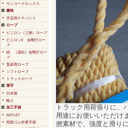
サンコークロックス
趣味
手芸用ＰＰバンド
ロープ
ビニロン（三撚）ロープ
ビニロンE 金剛打ロー
プ
綿 （混紡）金剛打ロー
プ
畜産用ロープ
ソフトロープ
トラックロープ
軍手
日本製
輸入
トラック用荷張りに、
加工手袋
用途にお使いいただけ
OUTLET
両面ゴム作業手袋
撚素材で、強度と滑り