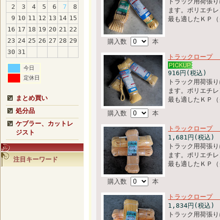
トラック用荷張り
2
3
4
5
6
7
8
ます。ポリエチレ
9
10
11
12
13
14
15
最も適したＫＰ（
16
17
18
19
20
21
22
23
24
25
26
27
28
29
購入数
本
30
31
トラックロープ
今日
916円(税込)
定休日
トラック用荷張り
ます。ポリエチレ
まとめ買い
最も適したＫＰ（
処分品
購入数
本
ケブラー、カットレ
トラックロープ
ジスト
1,681円(税込)
トラック用荷張り
ます。ポリエチレ
注目キーワード
最も適したＫＰ（
購入数
本
トラックロープ
1,834円(税込)
トラック用荷張り