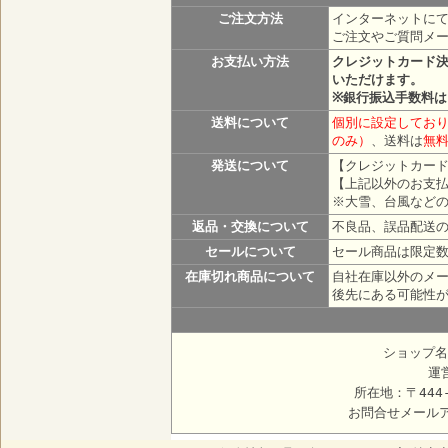
ご注文方法
インターネットにて
ご注文やご質問メ
お支払い方法
クレジットカード
いただけます。
※銀行振込手数料
送料について
個別に設定しており
のみ）
、送料は
無
発送について
【クレジットカード
【上記以外のお支払
※大雪、台風など
返品・交換について
不良品、誤品配送
セールについて
セール商品は限定
在庫切れ商品について
自社在庫以外のメ
後先にある可能性
ショップ名
運
所在地：〒444
お問合せメール