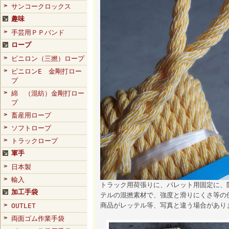
サンコークロックス
趣味
手芸用ＰＰバンド
ロープ
ビニロン（三撚）ロープ
ビニロンE 金剛打ロー
プ
綿 （混紡）金剛打ロー
プ
畜産用ロープ
ソフトロープ
トラックロープ
軍手
日本製
輸入
トラック用荷張りに、パレット用固定に、
加工手袋
テルの混撚素材で、強度と滑りにくさ等の
商品がレッテル等、写真と違う場合があり
OUTLET
両面ゴム作業手袋