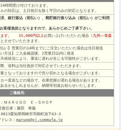
24時間受け付けております。
ールの対応は、土日祝日を除く平日のみの対応となります。
決済、銀行振込（前払い）、郵貯銀行振り込み（前払い）がご利用
はお客様負担となりますので、あらかじめご了承下さい。
ます。 15,000円以上
お買い上げいただいた場合（
九州～青森
料
とさせていただきます。
払い】営業日の14時までにご注文いただいた場合は当日発送
い方法】ご入金確認後、2営業日以内に発送
の天候状況により、運送に遅れが生じる可能性がございます。
の際、送料は当社負担で対応させていただきます。
数量となっておりますので売り切れとなる場合がございます。
ーカー直送などの場合で、在庫把握が遅れる場合があります。
があるかもしれませんが、納期等別途お知らせいたします。
ご連絡先
：ＭＡＲＵＧＯ Ｅ－ＳＨＯＰ
営責任者：服部 将義
-0813愛知県岡崎市羽根町池下63-3
アドレス：
marugo@xj.commufa.jp