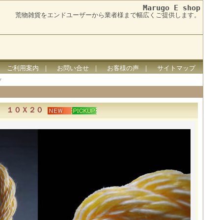
Marugo E shop
荒物雑貨をエンドユーザーから業者様まで幅広くご提供します。
｜
ご利用案内
｜
お問い合せ
｜
お客様の声
｜
サイトマップ
） １０Ｘ２０