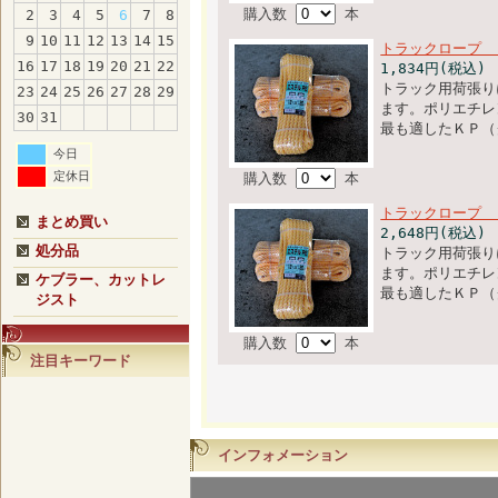
購入数
本
2
3
4
5
6
7
8
9
10
11
12
13
14
15
トラックロープ
16
17
18
19
20
21
22
1,834円(税込)
トラック用荷張り
23
24
25
26
27
28
29
ます。ポリエチレ
30
31
最も適したＫＰ（
今日
定休日
購入数
本
トラックロープ 
まとめ買い
2,648円(税込)
処分品
トラック用荷張り
ます。ポリエチレ
ケブラー、カットレ
最も適したＫＰ（
ジスト
購入数
本
注目キーワード
インフォメーション