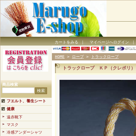
カートをみる
｜
マイページへログイン
HOME
>
ロープ
>
トラックロープ
トラックロープ ＫＰ（クレポリ
商品検索
フエルト、養生シート
健康
遠赤靴下
マスク
冷感アンダーシャツ