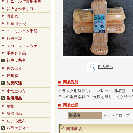
ビニール作業用手袋
背抜き作業手袋
滑止め
炊事用手袋
ニトリルゴム手袋
特殊手袋
メカニックスウェア
手袋処分品
行事．祭事
拡大表示
鯉のぼり
野州麻
■ 商品説明
防災関連
トラック用荷張りに、パレット用固定に、
水性土のう
テルの混撚素材で、強度と滑りにくさ等の
生活用品
■ 商品仕様
敷物
清掃用品
製品名
トラックロープ
せいろ敷布
バラエティー
関連商品