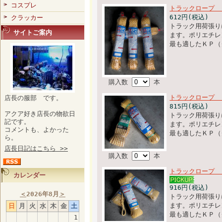
コスプレ
トラックロープ 
612円(税込)
クラッカー
トラック用荷張り
サイトご案内
ます。ポリエチレ
最も適したＫＰ（
購入数
本
トラックロープ 
店長の服部 です。
815円(税込)
アクア好き店長の物欲日
トラック用荷張り
記です。
ます。ポリエチレ
コメントも、よかった
最も適したＫＰ（
ら。
店長日記はこちら >>
購入数
本
トラックロープ
カレンダー
916円(税込)
＜
2026年8月
＞
トラック用荷張り
ます。ポリエチレ
日
月
火
水
木
金
土
最も適したＫＰ（
1