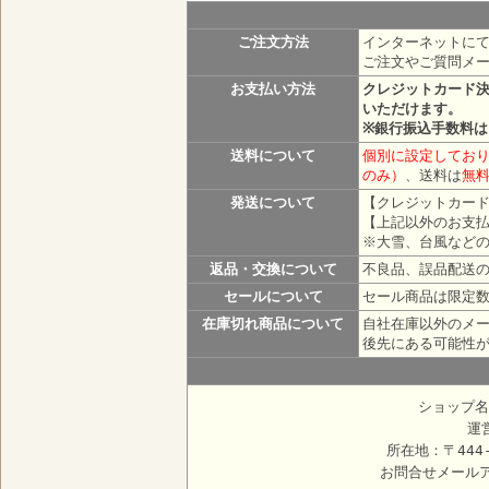
ご注文方法
インターネットにて
ご注文やご質問メ
お支払い方法
クレジットカード
いただけます。
※銀行振込手数料
送料について
個別に設定しており
のみ）
、送料は
無
発送について
【クレジットカード
【上記以外のお支払
※大雪、台風など
返品・交換について
不良品、誤品配送
セールについて
セール商品は限定
在庫切れ商品について
自社在庫以外のメ
後先にある可能性
ショップ名
運
所在地：〒444
お問合せメール