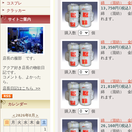
綿 （混紡） 
コスプレ
13,750円(税込)
クラッカー
綿 （混紡） 金
れます。
サイトご案内
購入数
個
綿 （混紡） 
18,350円(税込)
綿 （混紡） 金
れます。
店長の服部 です。
アクア好き店長の物欲日
購入数
個
記です。
コメントも、よかった
綿 （混紡） 金
ら。
21,810円(税込)
店長日記はこちら >>
綿 （混紡） 金
れます。
カレンダー
購入数
個
＜
2026年8月
＞
綿 （混紡） 金
日
月
火
水
木
金
土
26,160円(税込)
1
綿 （混紡） 金