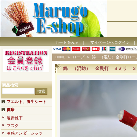
カートをみる
｜
マイページへログイン
HOME
>
ロープ
>
綿 （混紡）金剛打ロー
綿 （混紡） 金剛打 ３ミリ ３
商品検索
フエルト、養生シート
健康
遠赤靴下
マスク
冷感アンダーシャツ