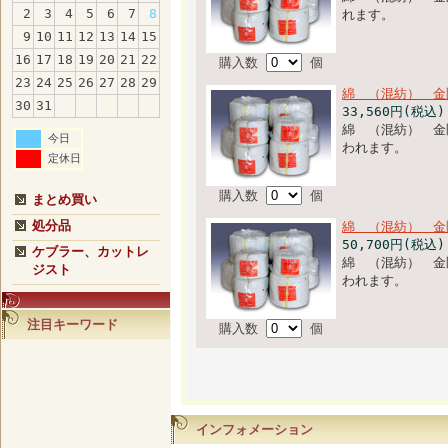
2
3
4
5
6
7
8
れます。
9
10
11
12
13
14
15
16
17
18
19
20
21
22
購入数
個
23
24
25
26
27
28
29
綿 （混紡） 金
30
31
33,560円(税込)
綿 （混紡） 金
今日
われます。
定休日
購入数
個
まとめ買い
処分品
綿 （混紡） 金
50,700円(税込)
ケブラー、カットレ
綿 （混紡） 金
ジスト
われます。
注目キーワード
購入数
個
インフォメーション