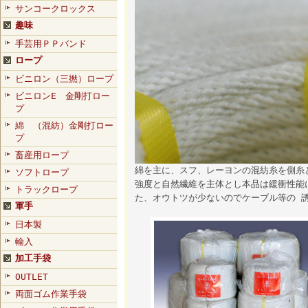
サンコークロックス
趣味
手芸用ＰＰバンド
ロープ
ビニロン（三撚）ロープ
ビニロンE 金剛打ロー
プ
綿 （混紡）金剛打ロー
プ
畜産用ロープ
綿を主に、スフ、レーヨンの混紡糸を側糸
ソフトロープ
強度と自然繊維を主体とし本品は緩衝性能
トラックロープ
た、オウトツが少ないのでケーブル等の 
軍手
日本製
輸入
加工手袋
OUTLET
両面ゴム作業手袋