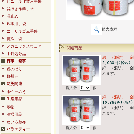
ビニール作業用手袋
背抜き作業手袋
滑止め
炊事用手袋
拡大表示
ニトリルゴム手袋
特殊手袋
メカニックスウェア
関連商品
手袋処分品
綿 （混紡） 金
行事．祭事
8,080円(税込)
綿 （混紡） 金
鯉のぼり
れます。
野州麻
防災関連
購入数
個
水性土のう
綿 （混紡） 金
生活用品
10,360円(税込)
敷物
綿 （混紡） 金
れます。
清掃用品
せいろ敷布
購入数
個
バラエティー