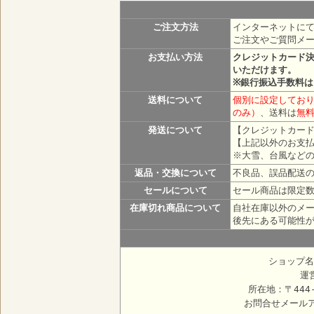
ご注文方法
インターネットにて
ご注文やご質問メ
お支払い方法
クレジットカード
いただけます。
※銀行振込手数料
送料について
個別に設定しており
のみ）
、送料は
無
発送について
【クレジットカード
【上記以外のお支払
※大雪、台風など
返品・交換について
不良品、誤品配送
セールについて
セール商品は限定
在庫切れ商品について
自社在庫以外のメ
後先にある可能性
ショップ名
運
所在地：〒444
お問合せメール