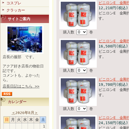
ビニロンE 金剛
コスプレ
12,210円(税込)
クラッカー
ビニロンE 金剛
す。
サイトご案内
購入数
巻
ビニロンE 金剛
16,500円(税込)
ビニロンE 金剛
す。
店長の服部 です。
アクア好き店長の物欲日
購入数
巻
記です。
コメントも、よかった
ビニロンE 金剛
ら。
19,700円(税込)
店長日記はこちら >>
ビニロンE 金剛
す。
カレンダー
購入数
巻
＜
2026年8月
＞
ビニロンE 金剛
日
月
火
水
木
金
土
24,150円(税込)
1
ビニロンE 金剛