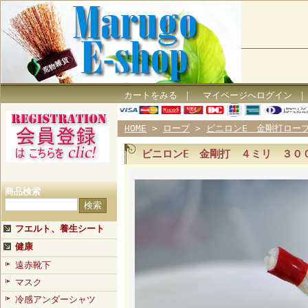
カートをみる
｜
マイページへログイン
HOME
>
ロープ
>
ビニロンE 金剛打ロー
ビニロンE 金剛打 ４ミリ ３０
商品検索
フエルト、養生シート
健康
遠赤靴下
マスク
冷感アンダーシャツ