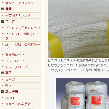
サンコークロックス
趣味
手芸用ＰＰバンド
ロープ
ビニロン（三撚）ロープ
ビニロンE 金剛打ロー
プ
綿 （混紡）金剛打ロー
プ
畜産用ロープ
ビニロンとエステルの混紡糸を側糸とし芯
ソフトロープ
しなやかなビニロンE糸は緩衝性能に優れ
トラックロープ
トツが少ないのでケーブル等の 誘引ロー
軍手
日本製
輸入
加工手袋
OUTLET
両面ゴム作業手袋