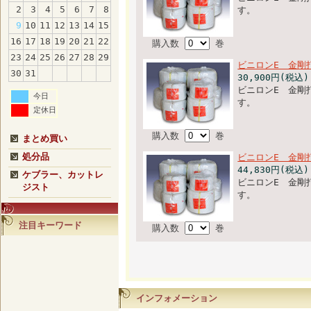
2
3
4
5
6
7
8
す。
9
10
11
12
13
14
15
16
17
18
19
20
21
22
購入数
巻
23
24
25
26
27
28
29
ビニロンE 金剛
30
31
30,900円(税込)
ビニロンE 金剛
今日
す。
定休日
購入数
巻
まとめ買い
処分品
ビニロンE 金剛
44,830円(税込)
ケブラー、カットレ
ビニロンE 金剛
ジスト
す。
注目キーワード
購入数
巻
インフォメーション