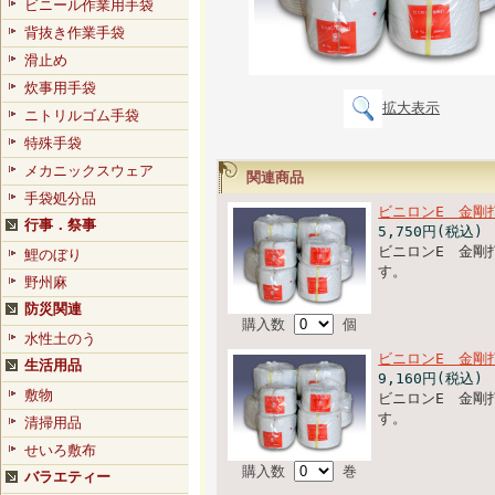
ビニール作業用手袋
背抜き作業手袋
滑止め
炊事用手袋
拡大表示
ニトリルゴム手袋
特殊手袋
メカニックスウェア
関連商品
手袋処分品
ビニロンE 金剛
行事．祭事
5,750円(税込)
ビニロンE 金剛
鯉のぼり
す。
野州麻
防災関連
購入数
個
水性土のう
ビニロンE 金剛
生活用品
9,160円(税込)
敷物
ビニロンE 金剛
す。
清掃用品
せいろ敷布
購入数
巻
バラエティー